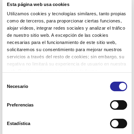
Esta página web usa cookies
Utilizamos cookies y tecnologías similares, tanto propias
como de terceros, para proporcionar ciertas funciones,
alojar vídeos, integrar redes sociales y analizar el tráfico
de nuestro sitio web. A excepción de las cookies
necesarias para el funcionamiento de este sitio web,
solicitaremos su consentimiento para mejorar nuestros
servicios a través del resto de cookies; sin embargo, su
negativa no limitará su experiencia de usuario en nuestra
web. Puede configurar o rechazar de forma
personalizada su uso pulsando “Configuraciones”. Para
Selección
más información, puede consultar nuestra
Política de
Necesario
de
Cookies
.
consentimiento
Preferencias
Estadística